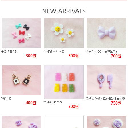
주름리본/중
스마일 데이지꽃
주름리본50mm(연보라)
300원
300원
700원
5향수병
큐빅빗거울세트(세로41mm/연
꼬마곰/15mm
400원
보라)
750원
300원