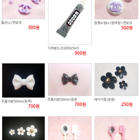
둥근cc/연보라
원형누빔cc/흰바탕*연보라
300원
500원
치약본드/E6000(5ml)
900원
주름리본50mm/검정
데이지꽃(검정)
주름리본50mm(흰색)
700원
250원
700원