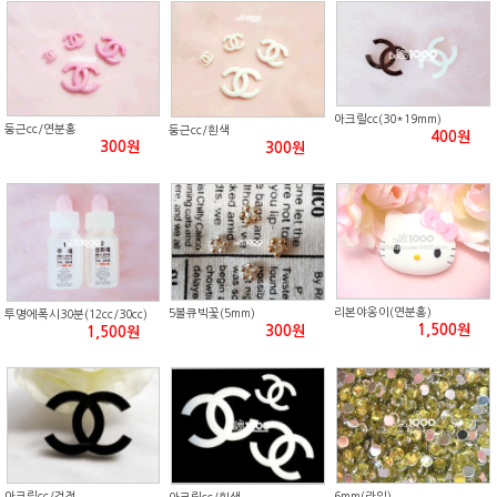
아크릴cc(30*19mm)
둥근cc/연분홍
둥근cc/흰색
400원
300원
300원
리본야옹이(연분홍)
5볼큐빅꽃(5mm)
투명에폭시30분(12cc/30cc)
1,500원
300원
1,500원
아크릴cc/검정
6mm(라임)
아크릴cc/흰색