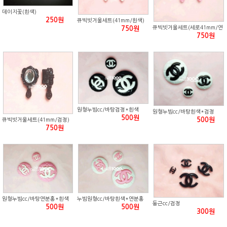
데이지꽃(흰색)
250원
큐빅빗거울세트(41mm/흰색)
큐빅빗거울세트(세로41mm/연
750원
분홍)
750원
원형누빔cc/바탕검정*흰색
원형누빔cc/바탕흰색*검정
500원
500원
큐빅빗거울세트(41mm/검정)
750원
원형누빔cc/바탕연분홍*흰색
누빔원형cc/바탕흰색*연분홍
둥근cc/검정
500원
500원
300원