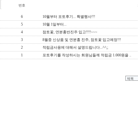
번호
6
10월부터 포토후기... 특별행사!!!
5
10월 1일부터...
4
점토꽃, 연분홍반진주 입고!!!!~~~
3
8월중 신상품 및 연분홍 진주, 점토꽃 입고예정!!!
2
적립금사용에 대해서 설명드립니다...^^;;
1
포토후기를 작성하시는 회원님들께 적립금 1.000원을 ..