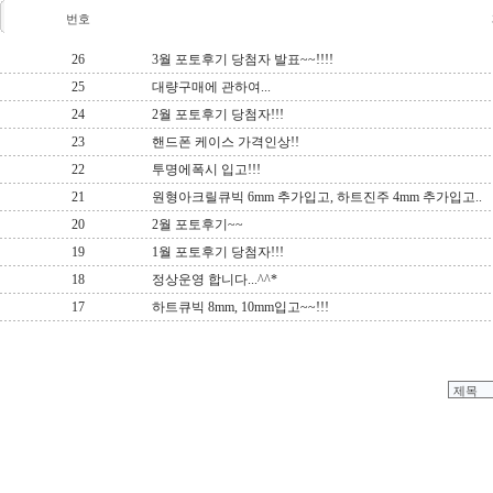
번호
26
3월 포토후기 당첨자 발표~~!!!!
25
대량구매에 관하여...
24
2월 포토후기 당첨자!!!
23
핸드폰 케이스 가격인상!!
22
투명에폭시 입고!!!
21
원형아크릴큐빅 6mm 추가입고, 하트진주 4mm 추가입고..
20
2월 포토후기~~
19
1월 포토후기 당첨자!!!
18
정상운영 합니다...^^*
17
하트큐빅 8mm, 10mm입고~~!!!