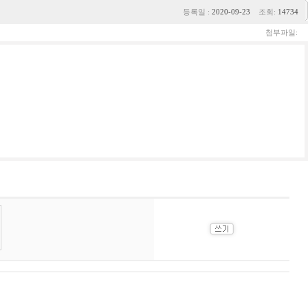
등록일 :
2020-09-23
조회:
14734
첨부파일: