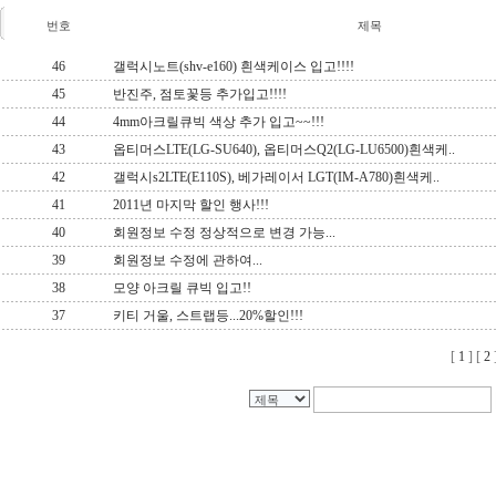
번호
제목
46
갤럭시노트(shv-e160) 흰색케이스 입고!!!!
45
반진주, 점토꽃등 추가입고!!!!
44
4mm아크릴큐빅 색상 추가 입고~~!!!
43
옵티머스LTE(LG-SU640), 옵티머스Q2(LG-LU6500)흰색케..
42
갤럭시s2LTE(E110S), 베가레이서 LGT(IM-A780)흰색케..
41
2011년 마지막 할인 행사!!!
40
회원정보 수정 정상적으로 변경 가능...
39
회원정보 수정에 관하여...
38
모양 아크릴 큐빅 입고!!
37
키티 거울, 스트랩등...20%할인!!!
[
1
] [
2